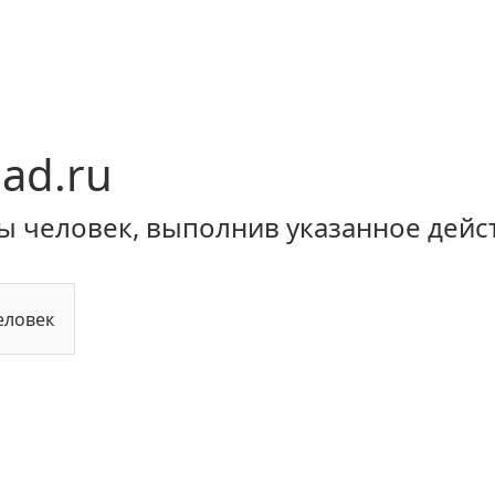
lad.ru
ы человек, выполнив указанное дейс
еловек